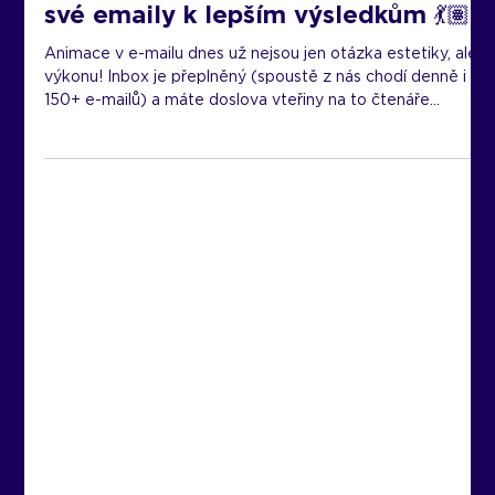
30. 4.
Minut čtení: 2
Animace v e-mailingu: Rozhýbejte
své emaily k lepším výsledkům 💃🏽
Animace v e-mailu dnes už nejsou jen otázka estetiky, ale i
výkonu! Inbox je přeplněný (spoustě z nás chodí denně i
150+ e-mailů) a máte doslova vteřiny na to čtenáře
zaujmout. Právě tady vstupuje do hry pohyb – protože
mozek je na něj biologicky nastavený. V prostředí
statických e-mailů funguje animace jako vizuální magnet.