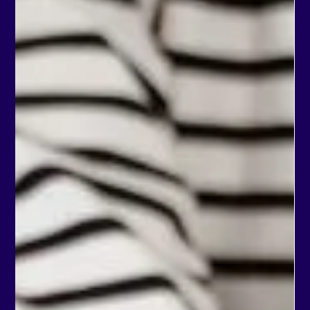
jednoduše spočítá, zda je výsledek vašeho A/B testu
statisticky významný a nešlo jen o náhodu nebo
statistickou chybu.