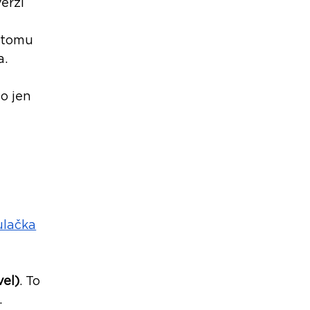
erzí 
 tomu 
a.
o jen 
ulačka
vel)
. To 
 