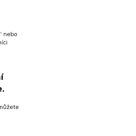
“ nebo 
íci 
í 
e.
ž můžete 