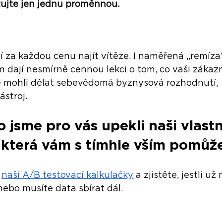
tujte jen jednu proměnnou.
í za každou cenu najít vítěze. I naměřená „remíza
m dají nesmírně cennou lekci o tom, co vaši zákazn
ste mohli dělat sebevědomá byznysová rozhodnutí, 
ástroj.
 jsme pro vás upekli naši vlastn
 která vám s tímhle vším pomůž
naší A/B testovací kalkulačky
 a zjistěte, jestli u
bo musíte data sbírat dál.