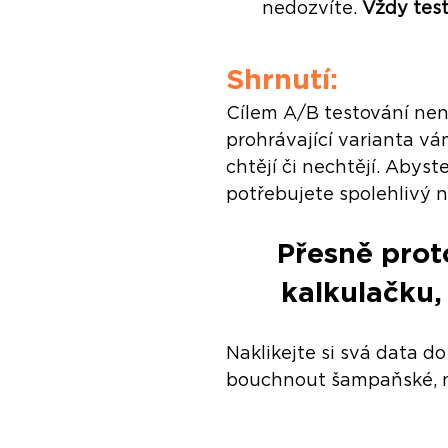
nedozvíte.
 Vždy tes
Shrnutí:
Cílem A/B testování nen
prohrávající varianta vá
chtějí či nechtějí. Aby
potřebujete spolehlivý n
Přesně proto
kalkulačku,
Naklikejte si svá data do
bouchnout šampaňské, ne