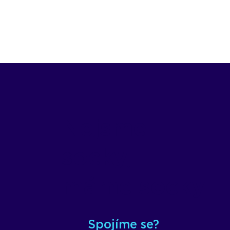
Nejsme
socky,
máme socky
Spojíme se?