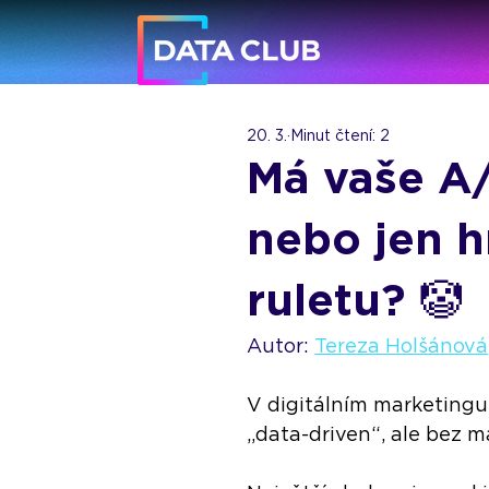
20. 3.
Minut čtení: 2
Má vaše A/
nebo jen h
ruletu? 🤡
Autor: 
Tereza Holšánová
V digitálním marketingu 
„data-driven“, ale bez m