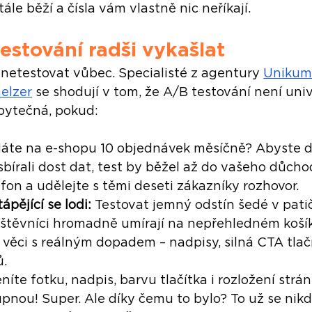
ále běží a čísla vám vlastně nic neříkají.
estování radši vykašlat
netestovat vůbec. Specialisté z agentury 
Uniku
elzer
 se shodují v tom, že A/B testování není univ
zbytečná, pokud:
áte na e-shopu 10 objednávek měsíčně? Abyste d
sbírali dost dat, test by běžel až do vašeho důcho
fon a udělejte s těmi deseti zákazníky rozhovor.
pějící se lodi: 
Testovat jemný odstín šedé v pati
těvníci hromadně umírají na nepřehledném košíku
e věci s reálným dopadem – nadpisy, silná CTA tlačí
ů.
níte fotku, nadpis, barvu tlačítka i rozložení strán
pnou! Super. Ale díky čemu to bylo? To už se nikd