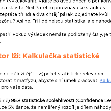
ng (vykukování). Vidíte po dvou dnech o pět konv
 a slavíte. Neil Patel to přirovnává ke stánku s 
eptáte tří lidí a dva chtějí párek, objednáte kvůli
ónu? Asi ne. Tři lidé nejsou statistika, ale náhod
patří. Pokud výsledek nemáte podložený čísly, je t
.
r lži: Kalkulačka statistické 
 nejdůležitější – výpočet statistické relevance. 
orát z matfyzu, abyste s ní uměli pracovat. 
Kalk
i pro vaše data.
lně) 
95% statistické spolehlivosti (Confidence Le
uze 5% šance, že naměřený rozdíl je dílem náhody.