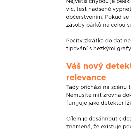
Největší chybou je peeki
víc, test nadšeně vypnete
občerstvením: Pokud se z
zásoby párků na celou sez
Pocity zkrátka do dat ne
tipování s hezkými grafy
Váš nový detekto
relevance
Tady přichází na scénu to
Nemusíte mít zrovna dokt
funguje jako detektor lž
Cílem je dosáhnout (ideá
znamená, že existuje po