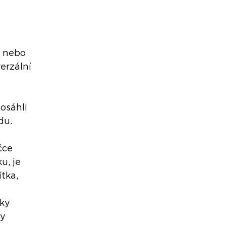
m
 nebo 
erzální 
osáhli 
du. 
čce 
, je 
tka, 
ky 
y 