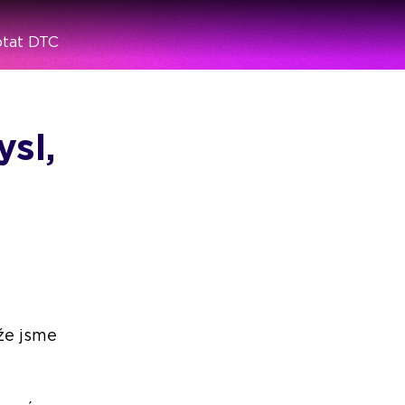
tat DTC
sl,
že jsme 