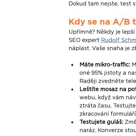
Dokud tam nejste, test st
Kdy se na A/B t
Upřímně? Někdy je lepší 
SEO expert 
Rudolf Schm
náplast. Vaše snaha je 
Máte mikro-traffic: 
M
oné 95% jistoty a na
Raději zvedněte tele
Leštíte mosaz na potá
webu, když vám návš
ztráta času. Testujt
zkracování formulář
Testujete guláš:
 Změ
naráz. Konverze stou