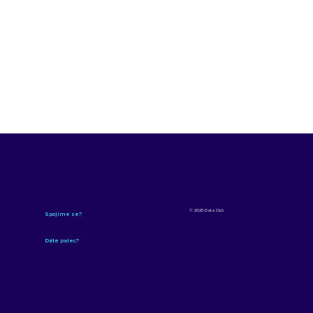
Nejsme socky, máme
Data Club, s.r.o.
socky
IČO: 21210322
nám. Winstona Churchilla 1800/2,
130 00 Praha 3-Žižkov
© 2025 Data Club
Spojíme se?
Dáte palec?