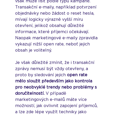
však může lišit podle typu kampaně. 
Transakční e-maily, například potvrzení 
objednávky nebo žádost o reset hesla, 
mívají logicky výrazně vyšší míru 
otevření, jelikož obsahují důležité 
informace, které příjemci očekávají. 
Naopak marketingové e-maily zpravidla 
vykazují nižší open rate, neboť jejich 
obsah je volitelný.
Je však důležité zmínit, že i transakční 
zprávy nemusí být vždy otevřeny, a 
proto by sledování jejich 
open rate 
mělo sloužit především jako kontrola 
pro neobvyklé trendy nebo problémy s 
doručitelností.
 V případě 
marketingových e-mailů máte více 
možností, jak ovlivnit zapojení příjemců, 
a lze zde lépe využít techniky jako 