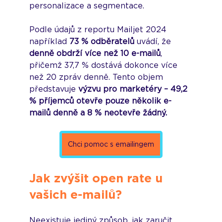
personalizace a segmentace.
Podle údajů z reportu Mailjet 2024 
například 
73 % odběratelů
 uvádí, že 
denně obdrží více než 10 e-mailů
, 
přičemž 37,7 % dostává dokonce více 
než 20 zpráv denně. Tento objem 
představuje 
výzvu pro marketéry – 49,2 
% příjemců otevře pouze několik e-
mailů denně a 8 % neotevře žádný.
Chci pomoc s emailingem
Jak zvýšit open rate u 
vašich e-mailů?
Neexistuje jediný způsob, jak zaručit 